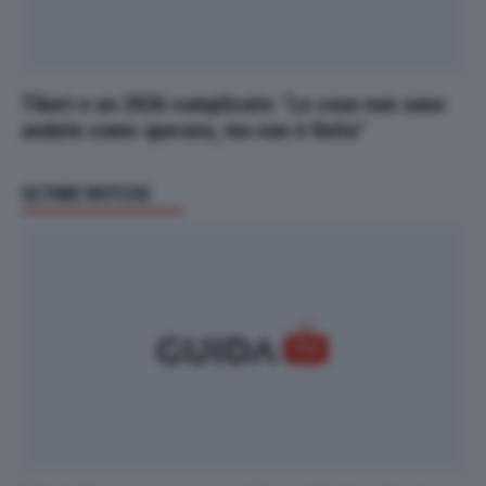
Tiberi e un 2026 complicato: "Le cose non sono
andate come speravo, ma non è finita"
ULTIME NOTIZIE