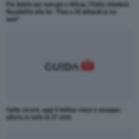
Più debito per energia e difesa, l’Italia chiederà
flessibilità alla Ue: “Fino a 36 miliardi in tre
anni”
Caldo record, oggi il bollino rosso è ovunque:
allerta in tutte le 27 città