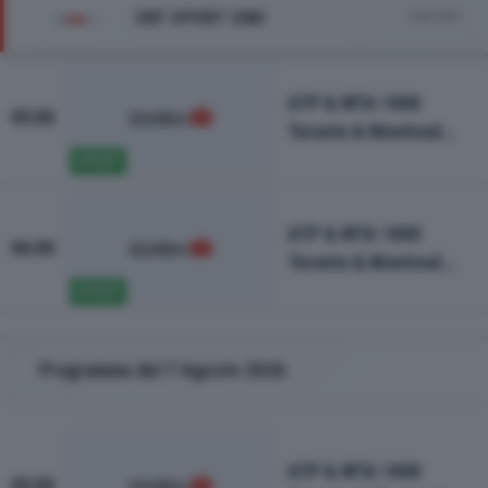
SKY SPORT UNO
Vedi tutto
ATP & WTA 1000
05:00
Toronto & Montreal
2026-6a giornata
SPORT
ATP & WTA 1000
06:00
Toronto & Montreal
2026-5a giornata
SPORT
Programma del 7 Agosto 2026
ATP & WTA 1000
05:00