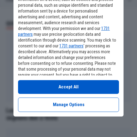
personal data, such as unique identifiers and standard
information sent by a device for personalised
advertising and content, advertising and content
measurement, audience research and services
QUOTIDIANO SPORTIVO
development. With your permission we and our
1731
partners
may use precise geolocation data and
identification through device scanning. You may click to
consent to our and our
1731 partners
’ processing as
described above. Alternatively you may access more
detailed information and change your preferences
before consenting or to refuse consenting. Please note
that some processing of your personal data may not
require your consent, but you have a right to object to
such processing. Your preferences will apply to this
website only. You can change your preferences or
Accept All
withdraw your consent at any time by returning to this
site and clicking the
privacy policy
button at the bottom
of the webpage.
Manage Options
Lazio-Ostiamare 4-0: Ratkov e Zaccagni ne
segnano due a testa