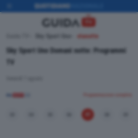
Guida TV
Sky Sport Uno
stanotte
Sky Sport Uno
Domani notte: Programmi
TV
Venerdì 7 agosto
Programmazione completa
07
03
04
05
06
08
09