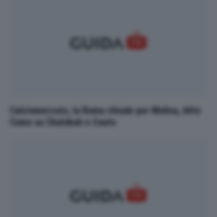
Calciomercato, la Roma chiude per Molina, blitz
Como su Chalobah e Couto