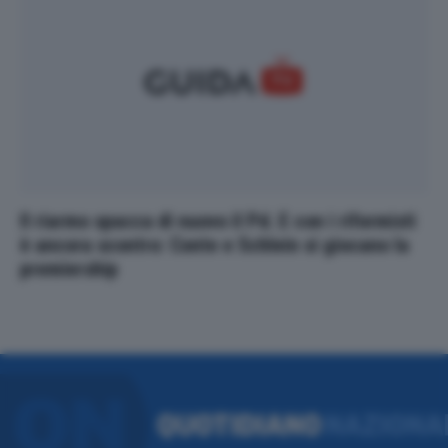
Il riarmo spacca di nuovo il Pd. E con i riformisti
è ancora scontro: Conte e Schlein si giocano la
premiership