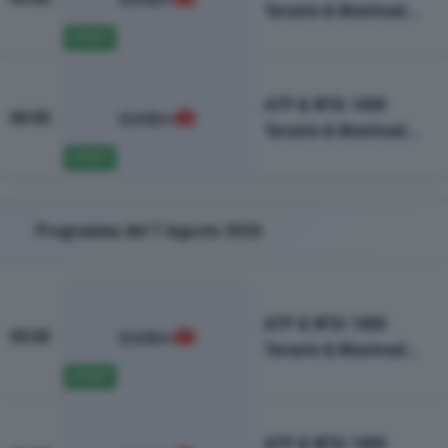
Toronto & Montreal
2026-6a giornata
SPORT
ATP & WTA 1000
06:00
Toronto & Montreal
2026-5a giornata
SPORT
Programma del 7 Agosto 2026
ATP & WTA 1000
05:00
Toronto & Montreal
2026-6a giornata
SPORT
ATP & WTA 1000