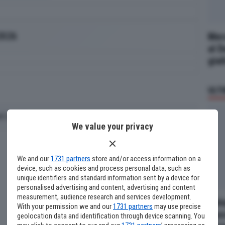
2026
Mer
al D
gial
ULTI
rt Uno?
We value your privacy
We and our
1731 partners
store and/or access information on a
device, such as cookies and process personal data, such as
unique identifiers and standard information sent by a device for
personalised advertising and content, advertising and content
measurement, audience research and services development.
Bol
With your permission we and our
1731 partners
may use precise
Gucc
geolocation data and identification through device scanning. You