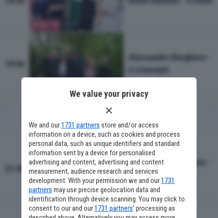
Bruno Barbieri - 4 Hotel
18:30
REAL TV
Alessandro Borghese -
19:50
4 ristoranti
REAL TV
We value your privacy
PROGRAMMI TV SERA
We and our
1731 partners
store and/or access
information on a device, such as cookies and process
personal data, such as unique identifiers and standard
information sent by a device for personalised
Alessandro Borghese -
advertising and content, advertising and content
21:30
measurement, audience research and services
4 ristoranti
development. With your permission we and our
1731
partners
may use precise geolocation data and
REAL TV
identification through device scanning. You may click to
consent to our and our
1731 partners
’ processing as
described above. Alternatively you may access more