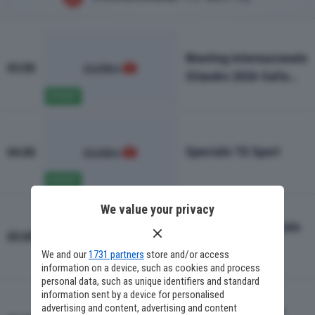
Meeting Internazionale
03:00
Silandro 2026-Salto
con l'Asta
SPORT
Speciale TG Sport
04:00
SPORT
We value your privacy
Radiocorsa - Speciale
05:00
Tour 2026
We and our
1731 partners
store and/or access
SPORT
information on a device, such as cookies and process
personal data, such as unique identifiers and standard
information sent by a device for personalised
advertising and content, advertising and content
European Aquatics