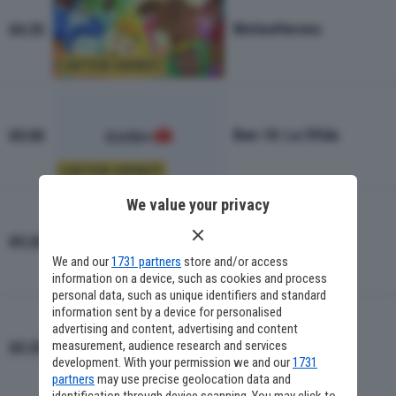
MeteoHeroes
04:35
CARTONI ANIMATI
Ben 10: La Sfida
05:00
CARTONI ANIMATI
We value your privacy
MeteoHeroes
05:20
We and our
1731 partners
store and/or access
information on a device, such as cookies and process
CARTONI ANIMATI
personal data, such as unique identifiers and standard
information sent by a device for personalised
advertising and content, advertising and content
Ben 10: Ultimate
measurement, audience research and services
05:35
Challenge
development. With your permission we and our
1731
partners
may use precise geolocation data and
CARTONI ANIMATI