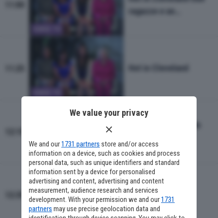
11:00
ragazze e un
rinoceronte
SERIE TV
Hot in Cleveland
11:25
SERIE TV
We value your privacy
Hot in Cleveland-Un
12:15
piano diabolico
We and our
1731 partners
store and/or access
information on a device, such as cookies and process
SERIE TV
personal data, such as unique identifiers and standard
information sent by a device for personalised
advertising and content, advertising and content
measurement, audience research and services
Frasier-Bu!
12:35
development. With your permission we and our
1731
partners
may use precise geolocation data and