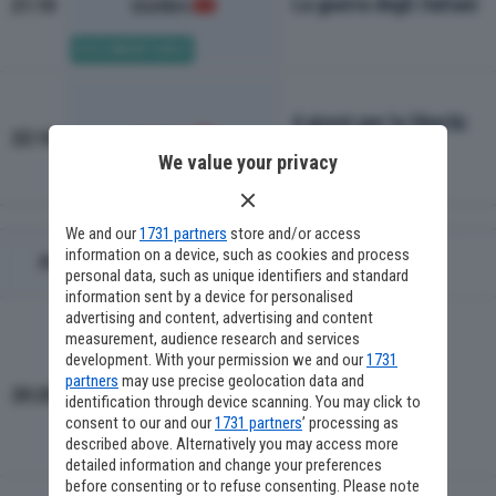
La guerra degli italiani
21:10
DOCUMENTARIO
4 giorni per la libertà:
22:10
Napoli 1943
We value your privacy
DOCUMENTARIO
We and our
1731 partners
store and/or access
information on a device, such as cookies and process
Programma del 7 Agosto 2026
personal data, such as unique identifiers and standard
information sent by a device for personalised
advertising and content, advertising and content
measurement, audience research and services
development. With your permission we and our
1731
partners
may use precise geolocation data and
Affari di famiglia
20:20
identification through device scanning. You may click to
consent to our and our
1731 partners
’ processing as
described above. Alternatively you may access more
REAL TV
detailed information and change your preferences
before consenting or to refuse consenting. Please note