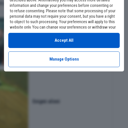
described above. Alternatively you may access more detailed
RAMMI TV POMERIGGIO
information and change your preferences before consenting or
to refuse consenting. Please note that some processing of your
personal data may not require your consent, but you have a right
to object to such processing. Your preferences will apply to this
website only. You can change your preferences or withdraw your
consent at any time by returning to this site and clicking the
privacy policy
button at the bottom of the webpage.
Accept All
Affari al buio
Manage Options
Enigmi alieni