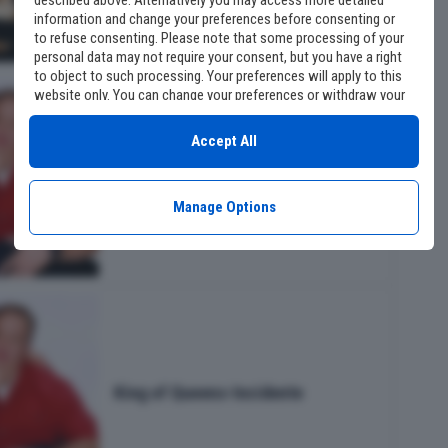
described above. Alternatively you may access more detailed
information and change your preferences before consenting or
to refuse consenting. Please note that some processing of your
personal data may not require your consent, but you have a right
to object to such processing. Your preferences will apply to this
website only. You can change your preferences or withdraw your
consent at any time by returning to this site and clicking the
privacy policy
button at the bottom of the webpage.
Accept All
King of Queens-Scarabeo
Manage Options
King of Queens-Incidente