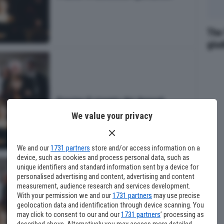
The 
giud
Frasier-Il viaggio dei dannati
We value your privacy
We and our
1731 partners
store and/or access information on a
device, such as cookies and process personal data, such as
unique identifiers and standard information sent by a device for
personalised advertising and content, advertising and content
measurement, audience research and services development.
With your permission we and our
1731 partners
may use precise
geolocation data and identification through device scanning. You
Frasier-Mio bel Frasier
may click to consent to our and our
1731 partners
’ processing as