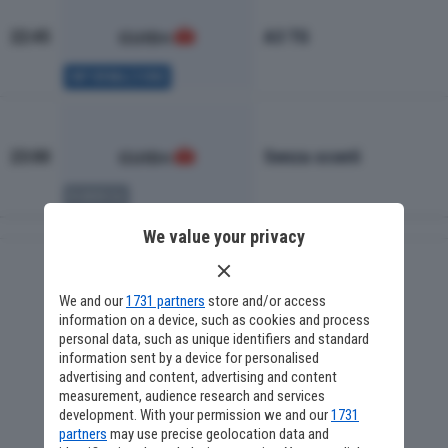
A3 TG
22:45
INFORMAZIONE
Senza sconti
23:00
RUBRICA
We value your privacy
We and our
1731 partners
store and/or access
information on a device, such as cookies and process
personal data, such as unique identifiers and standard
information sent by a device for personalised
advertising and content, advertising and content
measurement, audience research and services
development. With your permission we and our
1731
partners
may use precise geolocation data and