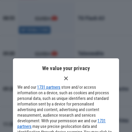
TG Flash A3
08:55
INFORMAZIONE
Televendite
09:00
PROGRAMMA TV
We value your privacy
We and our
1731 partners
store and/or access
Le più grandi orchestre
09:30
information on a device, such as cookies and process
personal data, such as unique identifiers and standard
MUSICA
information sent by a device for personalised
advertising and content, advertising and content
measurement, audience research and services
Lombardia nera - Prima
development. With your permission we and our
1731
11:30
partners
may use precise geolocation data and
Serata