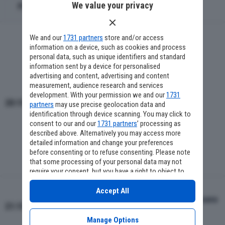
We value your privacy
Programma del 11 Agosto 2026
We and our
1731 partners
store and/or access
information on a device, such as cookies and process
personal data, such as unique identifiers and standard
information sent by a device for personalised
advertising and content, advertising and content
measurement, audience research and services
development. With your permission we and our
1731
The Closer-
20:15
partners
may use precise geolocation data and
Nascondersi
identification through device scanning. You may click to
consent to our and our
1731 partners
’ processing as
described above. Alternatively you may access more
detailed information and change your preferences
before consenting or to refuse consenting. Please note
that some processing of your personal data may not
SERIE TV
require your consent, but you have a right to object to
such processing. Your preferences will apply to this
website only. You can change your preferences or
Accept All
The Irrational-Il tesoro
withdraw your consent at any time by returning to this
21:15
site and clicking the
privacy policy
button at the bottom
di un altro uomo
of the webpage.
Manage Options