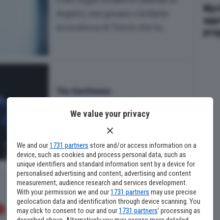
Myr
Angelis), una giovane e brillante
app
avvocatessa di Trieste che ha
pro
appena conquistato un caso
destinato a far parlare di sé: è
riuscita a ottenere …
The Gentlemen
Mickey Pearson (Matthew
We value your privacy
McConaughey) è un uomo d'affari
americano che si è arricchito
costruendo un "impero della
We and our
1731 partners
store and/or access information on a
device, such as cookies and process personal data, such as
marijuana" a Londra. Quando si
unique identifiers and standard information sent by a device for
sparge la voce che ha deciso di
personalised advertising and content, advertising and content
measurement, audience research and services development.
ritirarsi …
La vita all'improvviso
With your permission we and our
1731 partners
may use precise
Dopo la morte del marito, Libby si
geolocation data and identification through device scanning. You
may click to consent to our and our
1731 partners
’ processing as
trasferisce con i figli nella fattoria