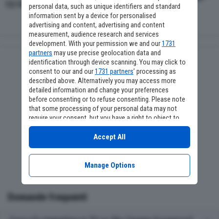
12:15
personal data, such as unique identifiers and standard
The Dry
information sent by a device for personalised
advertising and content, advertising and content
FILM
measurement, audience research and services
development. With your permission we and our
1731
partners
may use precise geolocation data and
identification through device scanning. You may click to
consent to our and our
1731 partners
’ processing as
described above. Alternatively you may access more
detailed information and change your preferences
before consenting or to refuse consenting. Please note
that some processing of your personal data may not
require your consent, but you have a right to object to
such processing. Your preferences will apply to this
website only. You can change your preferences or
Accept All
withdraw your consent at any time by returning to this
site and clicking the
privacy policy
button at the bottom
of the webpage.
Manage Options
Domande frequenti