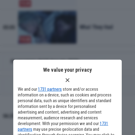
È stato tutto bello -
03:15
Storia di Paolino e
Pablito
FILM
What They Had
05:05
FILM
We value your privacy
Programma del 9 Agosto 2026
We and our
1731 partners
store and/or access
information on a device, such as cookies and process
PROGRAMMI TV MATTINA
personal data, such as unique identifiers and standard
information sent by a device for personalised
advertising and content, advertising and content
measurement, audience research and services
development. With your permission we and our
1731
partners
may use precise geolocation data and
I figli degli uomini
06:25