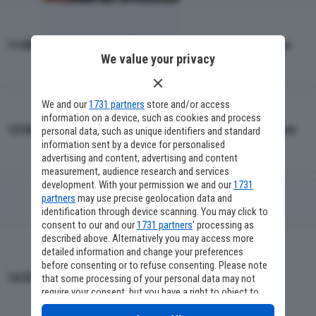
Mai dire per sempre
11:00
We value your privacy
FILM
We and our
1731 partners
store and/or access
information on a device, such as cookies and process
Shakespeare in Love
12:50
personal data, such as unique identifiers and standard
information sent by a device for personalised
advertising and content, advertising and content
FILM
measurement, audience research and services
development. With your permission we and our
1731
partners
may use precise geolocation data and
PROGRAMMI TV POMERIGGIO
identification through device scanning. You may click to
consent to our and our
1731 partners
’ processing as
described above. Alternatively you may access more
detailed information and change your preferences
before consenting or to refuse consenting. Please note
La La Land
14:55
that some processing of your personal data may not
require your consent, but you have a right to object to
such processing. Your preferences will apply to this
FILM