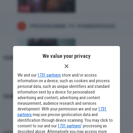
FILM
PROGRAMMI TV POMERIGGIO
We value your privacy
La Gioia
13:45
FILM
We and our
1731 partners
store and/or access
information on a device, such as cookies and process
personal data, such as unique identifiers and standard
information sent by a device for personalised
C'mon C'mon
15:40
advertising and content, advertising and content
measurement, audience research and services
development. With your permission we and our
1731
FILM
partners
may use precise geolocation data and
identification through device scanning. You may click to
consent to our and our
1731 partners
’ processing as
Il capitale umano -
described above. Alternatively you may access more