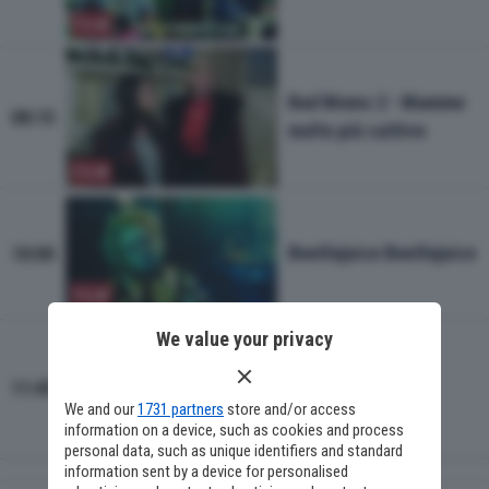
FILM
Bad Moms 2 - Mamme
08:15
molto più cattive
FILM
Beetlejuice Beetlejuice
10:00
FILM
We value your privacy
Bianco, rosso e
11:45
Verdone
We and our
1731 partners
store and/or access
information on a device, such as cookies and process
FILM
personal data, such as unique identifiers and standard
information sent by a device for personalised