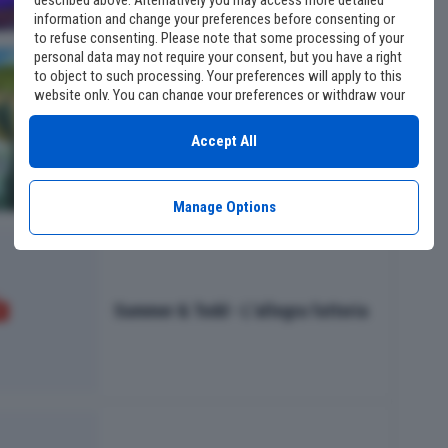
described above. Alternatively you may access more detailed
information and change your preferences before consenting or
to refuse consenting. Please note that some processing of your
personal data may not require your consent, but you have a right
to object to such processing. Your preferences will apply to this
website only. You can change your preferences or withdraw your
consent at any time by returning to this site and clicking the
Gigantosaurus
privacy policy
button at the bottom of the webpage.
Accept All
Manage Options
Summer & Todd - L'allegra fattoria