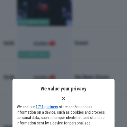
DOCUMENTARIO
Eventi
18:05
DOCUMENTARIO
Rai News Giorno
18:40
We value your privacy
INFORMAZIONE
We and our
1731 partners
store and/or access
information on a device, such as cookies and process
personal data, such as unique identifiers and standard
Storia della bomba
information sent by a device for personalised