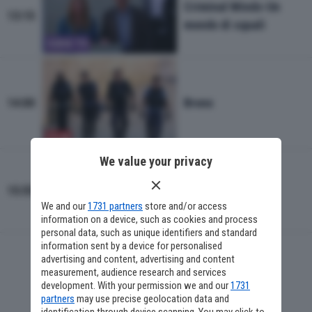
Criminal Minds-Un
13:15
mondo di squali
SERIE TV
Bronx
14:00
FILM
We value your privacy
30X70 - Se dico
15:55
donna...
We and our
1731 partners
store and/or access
information on a device, such as cookies and process
RUBRICA
personal data, such as unique identifiers and standard
information sent by a device for personalised
advertising and content, advertising and content
measurement, audience research and services
development. With your permission we and our
1731
partners
may use precise geolocation data and