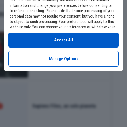
described above. Alternatively you may access more detailed
information and change your preferences before consenting or
to refuse consenting. Please note that some processing of your
2026
personal data may not require your consent, but you have a right
to object to such processing. Your preferences will apply to this
website only. You can change your preferences or withdraw your
consent at any time by returning to this site and clicking the
privacy policy
button at the bottom of the webpage.
Accept All
Blob
Manage Options
Sapiens Files, un solo pianeta