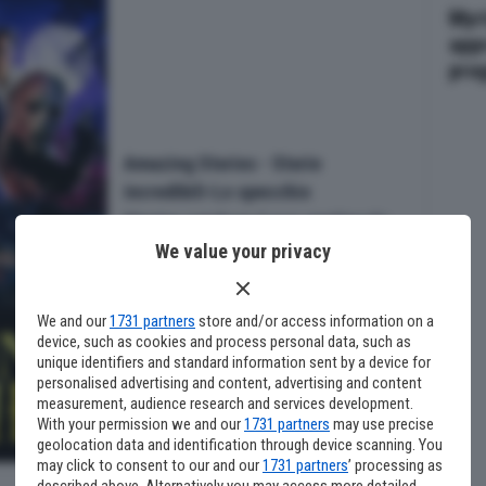
Myr
Fra le tante, …
app
pro
Amazing Stories - Storie
incredibili-Lo specchio
Mentre conduce il suo spettacolo
dal vivo, il romanziere dell'orrore
We value your privacy
Jordan Manmouth sostiene di
essere immune alla paura delle
We and our
1731 partners
store and/or access information on a
creature da lui create, solo per
device, such as cookies and process personal data, such as
unique identifiers and standard information sent by a device for
pentirsi dell'affermazione quando è
personalised advertising and content, advertising and content
terrorizzato …
measurement, audience research and services development.
With your permission we and our
1731 partners
may use precise
geolocation data and identification through device scanning. You
may click to consent to our and our
1731 partners
’ processing as