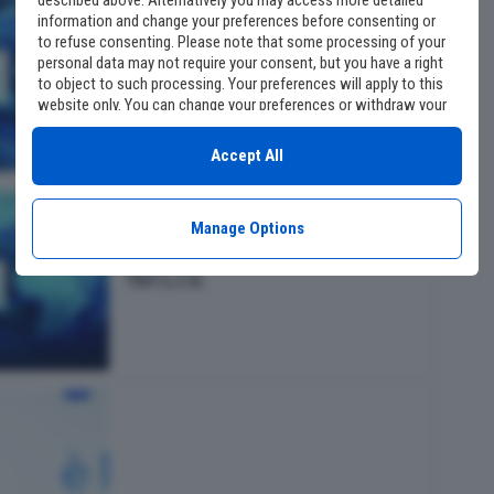
described above. Alternatively you may access more detailed
information and change your preferences before consenting or
to refuse consenting. Please note that some processing of your
personal data may not require your consent, but you have a right
TG1
to object to such processing. Your preferences will apply to this
website only. You can change your preferences or withdraw your
consent at any time by returning to this site and clicking the
privacy policy
button at the bottom of the webpage.
Accept All
Manage Options
TG1 L.I.S.