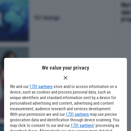
Myr
app
TG1 Dialogo
pro
We value your privacy
Il Meglio di UnoMattina Weekly
Dal oggi sino al 16 agosto su RaiUno
va in onda "Il Meglio di UnoMattina
We and our
1731 partners
store and/or access information on a
device, such as cookies and process personal data, such as
Weekly", appuntamento estivo del
unique identifiers and standard information sent by a device for
weekend di RaiUno. Quattro puntate
personalised advertising and content, advertising and content
measurement, audience research and services development.
speciali accompagneranno il
With your permission we and our
1731 partners
may use precise
risveglio dell'Italia con …
geolocation data and identification through device scanning. You
may click to consent to our and our
1731 partners
’ processing as