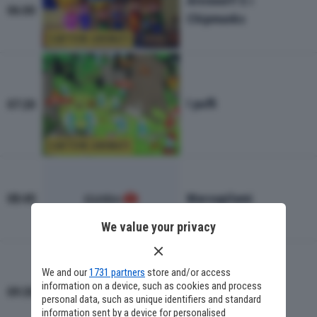
Alvinnn!!! E i
06:00
Chipmunks
CARTONI ANIMATI
I puffi
07:20
CARTONI ANIMATI
Marsupilami
08:40
We value your privacy
CARTONI ANIMATI
We and our
1731 partners
store and/or access
information on a device, such as cookies and process
Spongebob
09:30
personal data, such as unique identifiers and standard
information sent by a device for personalised