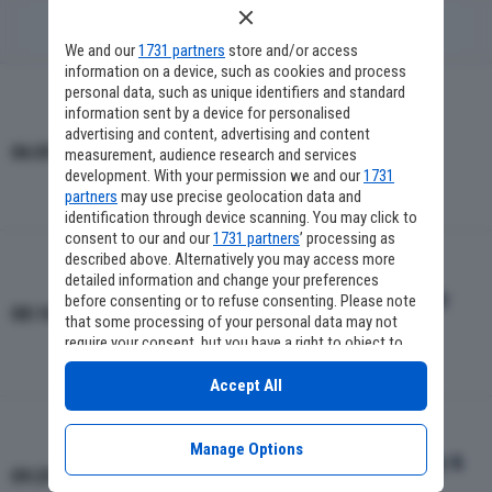
PROGRAMMI TV MATTINA
We and our
1731 partners
store and/or access
information on a device, such as cookies and process
personal data, such as unique identifiers and standard
information sent by a device for personalised
advertising and content, advertising and content
L'ape Maia
06:05
measurement, audience research and services
development. With your permission we and our
1731
partners
may use precise geolocation data and
CARTONI ANIMATI
identification through device scanning. You may click to
consent to our and our
1731 partners
’ processing as
described above. Alternatively you may access more
detailed information and change your preferences
Una spada per Lady
before consenting or to refuse consenting. Please note
08:10
that some processing of your personal data may not
Oscar
require your consent, but you have a right to object to
such processing. Your preferences will apply to this
CARTONI ANIMATI
website only. You can change your preferences or
Accept All
withdraw your consent at any time by returning to this
site and clicking the
privacy policy
button at the bottom
of the webpage.
Manage Options
Che campioni Holly &
09:25
Benji!