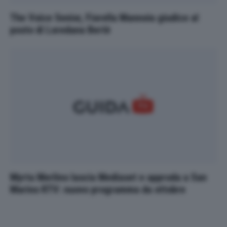
The Voice Senior, Fiorella Mannoia giudice al
posto di Loredana Bertè
Myrta Merlino lascia Mediaset e approda a San
Marino RTV: nuovo programma da ottobre