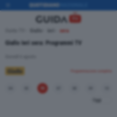
Guida TV
Giallo
ieri
sera
Giallo
Ieri sera: Programmi TV
Giovedì 6 agosto
Programmazione completa
06
04
05
07
08
09
10
Oggi