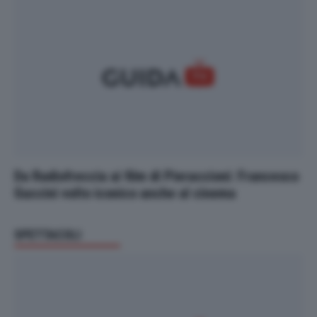
Da Radiofreccia ai film di Pieraccioni: Francesco
Guccini volto iconico anche al cinema
SPETTACOLI