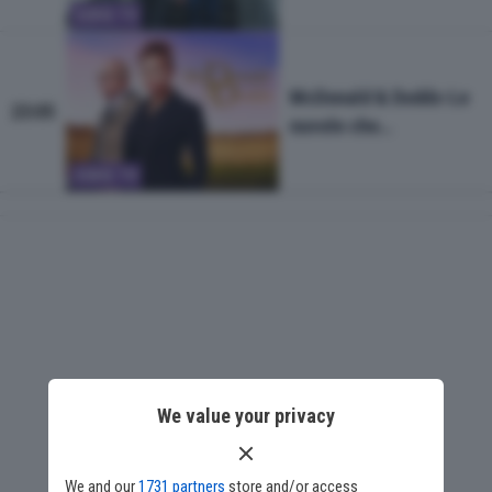
d'oro
SERIE TV
McDonald & Dodds-Le
23:05
nuvole che
attraversano la Luna
SERIE TV
We value your privacy
We and our
1731 partners
store and/or access