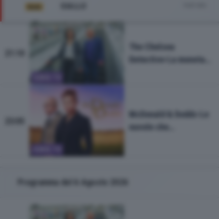
GIALLO
Vedi tutto
The Chelsea
21:10
Detective-La moneta
d'oro
SERIE TV
McDonald & Dodds-Le
23:05
nuvole che
attraversano la Luna
SERIE TV
Programma del 6 Agosto 2026