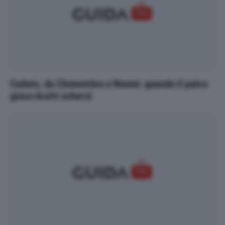
Cadute, da Clementino a Noemi: quando il palco
gioca brutti scherzi