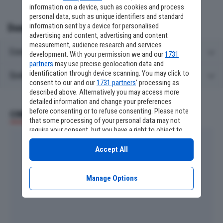
information on a device, such as cookies and process
personal data, such as unique identifiers and standard
information sent by a device for personalised
Domande frequenti
advertising and content, advertising and content
measurement, audience research and services
Cosa c'è stasera in TV su Giallo?
development. With your permission we and our
1731
partners
may use precise geolocation data and
identification through device scanning. You may click to
Quali serie TV ci sono stasera in TV su Giallo?
consent to our and our
1731 partners
’ processing as
described above. Alternatively you may access more
detailed information and change your preferences
before consenting or to refuse consenting. Please note
CINEMA E SERIE TV
that some processing of your personal data may not
require your consent, but you have a right to object to
such processing. Your preferences will apply to this
website only. You can change your preferences or
Accept All
withdraw your consent at any time by returning to this
site and clicking the
privacy policy
button at the bottom
of the webpage.
Manage Options