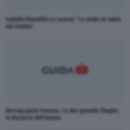
Isabella Rossellini a Locarno: "La moda mi salvò
dal cinema"
Herzog punta Venezia. Le due gemelle Chaplin,
la bizzarria dell’umano