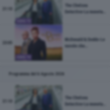
The Chelsea
21:10
Detective-La moneta
d'oro
SERIE TV
McDonald & Dodds-Le
23:05
nuvole che
attraversano la Luna
SERIE TV
Programma del 6 Agosto 2026
The Chelsea
21:10
Detective-La moneta