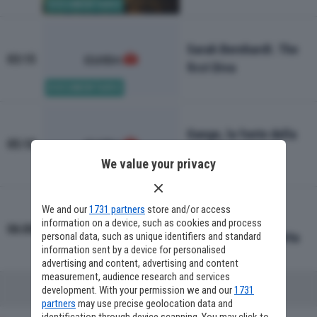
DOCUMENTARIO
Sarah Bernhardt. The
03:15
first Diva
DOCUMENTARIO
Gange, la fonte della
05:10
vita
We value your privacy
DOCUMENTARIO
We and our
1731 partners
store and/or access
Italian Beauty,
information on a device, such as cookies and process
06:00
personal data, such as unique identifiers and standard
Bellezza in bicicletta
information sent by a device for personalised
DOCUMENTARIO
advertising and content, advertising and content
measurement, audience research and services
Vedi tutti i programmi di Rai 5
development. With your permission we and our
1731
partners
may use precise geolocation data and