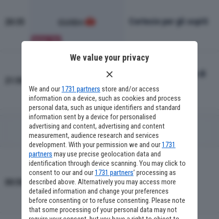
Cortesie per gli ospiti
20:35
REAL TV
We value your privacy
Melek - Il coraggio di
21:50
una madre -25a
We and our
1731 partners
store and/or access
information on a device, such as cookies and process
puntata
SERIE TV
personal data, such as unique identifiers and standard
information sent by a device for personalised
advertising and content, advertising and content
PROGRAMMI TV NOTTE
measurement, audience research and services
development. With your permission we and our
1731
partners
may use precise geolocation data and
identification through device scanning. You may click to
consent to our and our
1731 partners
’ processing as
Vite al limite
00:50
described above. Alternatively you may access more
detailed information and change your preferences
before consenting or to refuse consenting. Please note
REAL TV
that some processing of your personal data may not
require your consent, but you have a right to object to