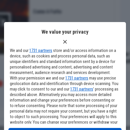
Come è Fatto
We value your privacy
We and our
1731 partners
store and/or access information on a
The 
device, such as cookies and process personal data, such as
giud
unique identifiers and standard information sent by a device for
personalised advertising and content, advertising and content
America: vero o falso?
measurement, audience research and services development.
With your permission we and our
1731 partners
may use precise
Scopriamo la storia di alcuni simboli
geolocation data and identification through device scanning. You
patriottici d'America. La Statua della
may click to consent to our and our
1731 partners
’ processing as
described above. Alternatively you may access more detailed
Libertà era destinata all'Egitto? Chi
information and change your preferences before consenting or
ha davvero disegnato la bandiera
to refuse consenting. Please note that some processing of your
americana?
personal data may not require your consent, but you have a right
to object to such processing. Your preferences will apply to this
website only. You can change your preferences or withdraw your
Myr
2026
consent at any time by returning to this site and clicking the