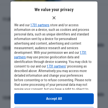
CARTONI ANIMATI
We value your privacy
Batwheels
11:20
We and our
1731 partners
store and/or access
CARTONI ANIMATI
information on a device, such as cookies and process
personal data, such as unique identifiers and standard
information sent by a device for personalised
advertising and content, advertising and content
La casa delle Bambole
12:30
measurement, audience research and services
di Gabby
development. With your permission we and our
1731
partners
may use precise geolocation data and
CARTONI ANIMATI
identification through device scanning. You may click to
consent to our and our
1731 partners
’ processing as
described above. Alternatively you may access more
PROGRAMMI TV POMERIGGIO
detailed information and change your preferences
before consenting or to refuse consenting. Please note
that some processing of your personal data may not
require your consent, but you have a right to object to
such processing. Your preferences will apply to this
La casa delle Bambole
13:00
website only. You can change your preferences or
Accept All
di Gabby
withdraw your consent at any time by returning to this
site and clicking the
privacy policy
button at the bottom
CARTONI ANIMATI